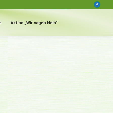
window
Faceboo
page
opens
e
Aktion „Wir sagen Nein“
in
new
window