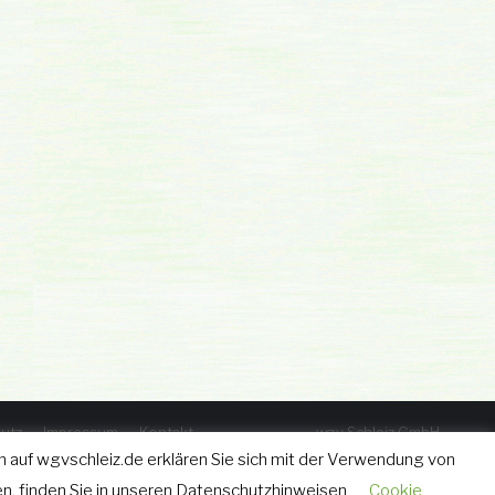
utz
Impressum
Kontakt
wgv Schleiz GmbH
Geraer Straße 12 • 07907 Schleiz
 auf wgvschleiz.de erklären Sie sich mit der Verwendung von
Tel.: 03663 - 40 67 582
n, finden Sie in unseren Datenschutzhinweisen
Cookie