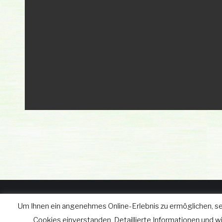
Um Ihnen ein angenehmes Online-Erlebnis zu ermöglichen, se
© wgv Schleiz GmbH 2019 - 2
Cookies einverstanden. Detaillierte Informationen und 