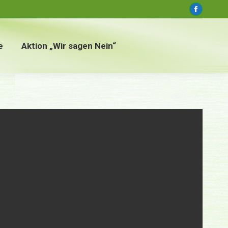
window
Faceboo
page
opens
e
Aktion „Wir sagen Nein“
in
new
window