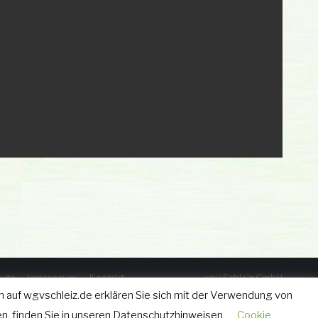
utz
Impressum
Kontakt
wgv Schleiz GmbH
Geraer Straße 12 • 07907 Schleiz
 auf wgvschleiz.de erklären Sie sich mit der Verwendung von
Tel.: 03663 - 40 67 582
n, finden Sie in unseren Datenschutzhinweisen
Cookie