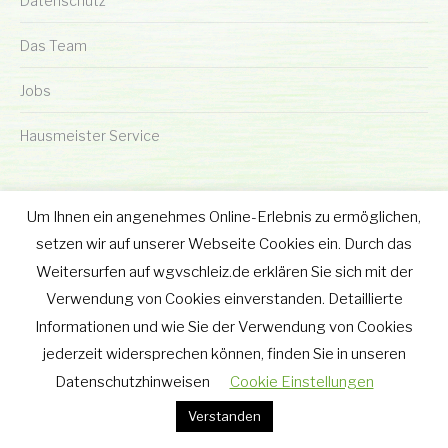
Datenschutz
Das Team
Jobs
Hausmeister Service
Um Ihnen ein angenehmes Online-Erlebnis zu ermöglichen,
setzen wir auf unserer Webseite Cookies ein. Durch das
Weitersurfen auf wgvschleiz.de erklären Sie sich mit der
© wgv Schleiz GmbH 2019 - 2025
Verwendung von Cookies einverstanden. Detaillierte
Footer-Menu
Informationen und wie Sie der Verwendung von Cookies
wgv Schleiz GmbH
jederzeit widersprechen können, finden Sie in unseren
Geraer Straße 12 • 07907 Schleiz
Datenschutzhinweisen
Tel.: 03663 - 40 67 582
Cookie Einstellungen
Fax: 03663 - 40 65 630
Verstanden
w.grimm@wgvschleiz.de