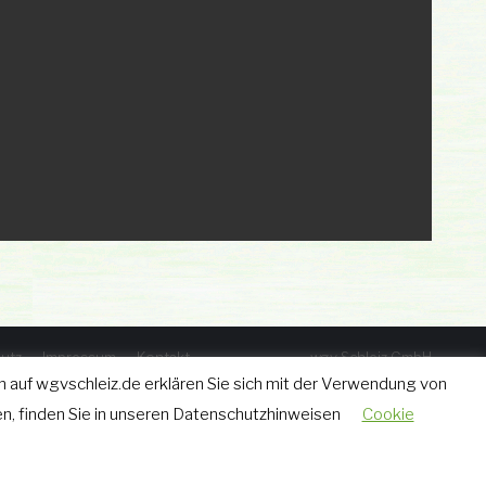
utz
Impressum
Kontakt
wgv Schleiz GmbH
Geraer Straße 12 • 07907 Schleiz
 auf wgvschleiz.de erklären Sie sich mit der Verwendung von
Tel.: 03663 - 40 67 582
n, finden Sie in unseren Datenschutzhinweisen
Cookie
Fax: 03663 - 40 65 630
w.grimm@wgvschleiz.de