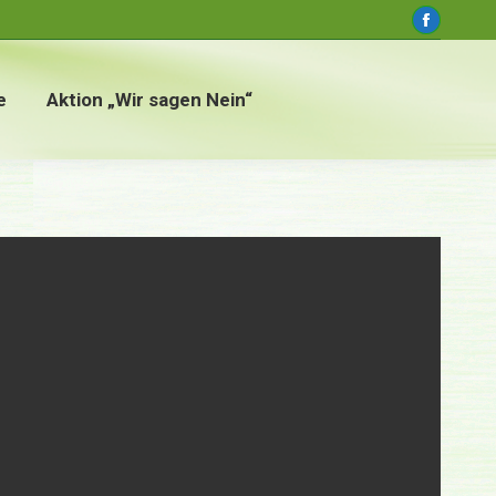
window
Faceboo
page
opens
e
Aktion „Wir sagen Nein“
in
new
window