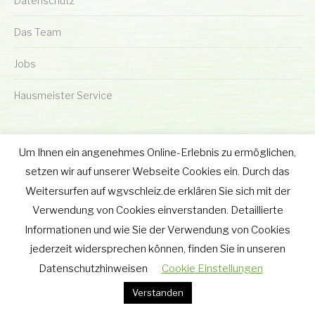
Datenschutz
Das Team
Jobs
Hausmeister Service
Um Ihnen ein angenehmes Online-Erlebnis zu ermöglichen,
setzen wir auf unserer Webseite Cookies ein. Durch das
Weitersurfen auf wgvschleiz.de erklären Sie sich mit der
© wgv Schleiz GmbH 2019 - 2025
Verwendung von Cookies einverstanden. Detaillierte
Footer-Menu
Informationen und wie Sie der Verwendung von Cookies
wgv Schleiz GmbH
jederzeit widersprechen können, finden Sie in unseren
Geraer Straße 12 • 07907 Schleiz
Datenschutzhinweisen
Tel.: 03663 - 40 67 582
Cookie Einstellungen
Fax: 03663 - 40 65 630
Verstanden
w.grimm@wgvschleiz.de