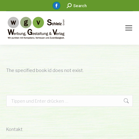
Facebook
Search:
Search
page
opens
in
new
window
The specified book id does not exist.
Search:
Kontakt