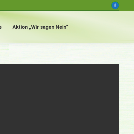
window
Faceboo
page
opens
e
Aktion „Wir sagen Nein“
in
new
window