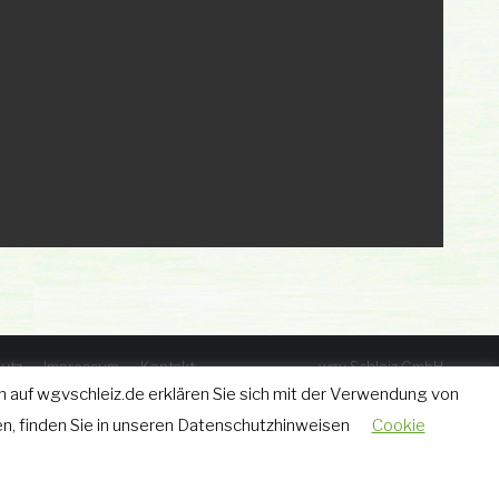
utz
Impressum
Kontakt
wgv Schleiz GmbH
Geraer Straße 12 • 07907 Schleiz
 auf wgvschleiz.de erklären Sie sich mit der Verwendung von
Tel.: 03663 - 40 67 582
n, finden Sie in unseren Datenschutzhinweisen
Cookie
Fax: 03663 - 40 65 630
w.grimm@wgvschleiz.de