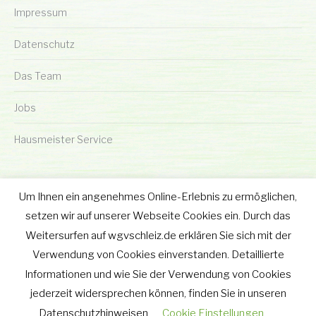
Impressum
Datenschutz
Das Team
Jobs
Hausmeister Service
Um Ihnen ein angenehmes Online-Erlebnis zu ermöglichen,
setzen wir auf unserer Webseite Cookies ein. Durch das
Weitersurfen auf wgvschleiz.de erklären Sie sich mit der
© wgv Schleiz GmbH 2019 - 2025
Verwendung von Cookies einverstanden. Detaillierte
Footer-Menu
Informationen und wie Sie der Verwendung von Cookies
wgv Schleiz GmbH
jederzeit widersprechen können, finden Sie in unseren
Geraer Straße 12 • 07907 Schleiz
Datenschutzhinweisen
Tel.: 03663 - 40 67 582
Cookie Einstellungen