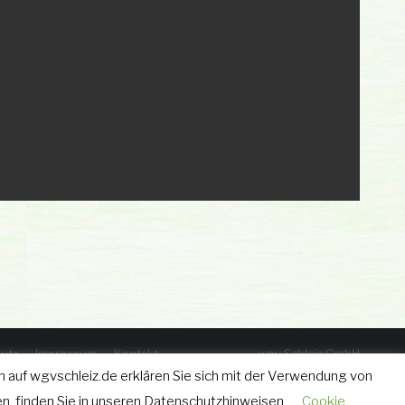
utz
Impressum
Kontakt
wgv Schleiz GmbH
Geraer Straße 12 • 07907 Schleiz
 auf wgvschleiz.de erklären Sie sich mit der Verwendung von
Tel.: 03663 - 40 67 582
n, finden Sie in unseren Datenschutzhinweisen
Cookie