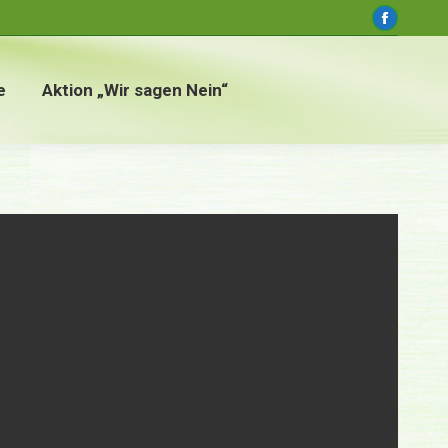
window
Faceboo
page
opens
e
Aktion „Wir sagen Nein“
in
new
window