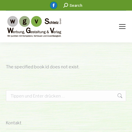
Facebook
Search:
Search
page
opens
in
new
window
The specified book id does not exist.
Search:
Kontakt