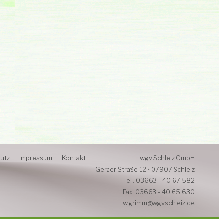
utz
Impressum
Kontakt
wgv Schleiz GmbH
Geraer Straße 12 • 07907 Schleiz
Tel.: 03663 - 40 67 582
Fax: 03663 - 40 65 630
w.grimm@wgvschleiz.de