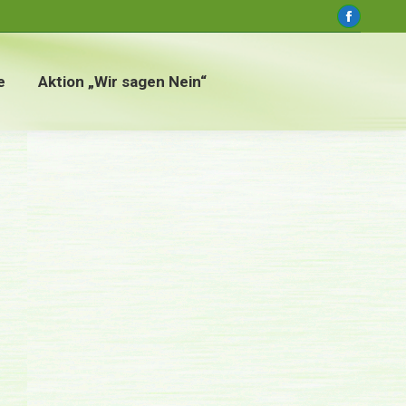
window
Faceboo
page
opens
e
Aktion „Wir sagen Nein“
in
new
window