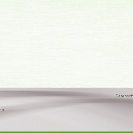
Datensch
025