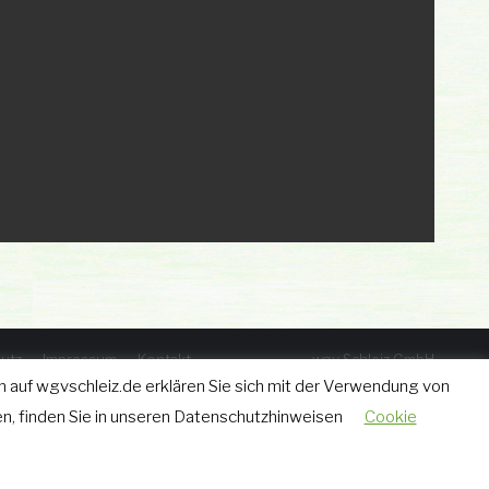
utz
Impressum
Kontakt
wgv Schleiz GmbH
Geraer Straße 12 • 07907 Schleiz
 auf wgvschleiz.de erklären Sie sich mit der Verwendung von
Tel.: 03663 - 40 67 582
n, finden Sie in unseren Datenschutzhinweisen
Cookie
Fax: 03663 - 40 65 630
w.grimm@wgvschleiz.de