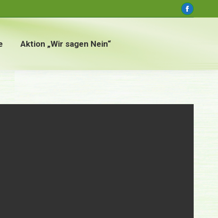
window
Faceboo
page
opens
e
Aktion „Wir sagen Nein“
in
new
window