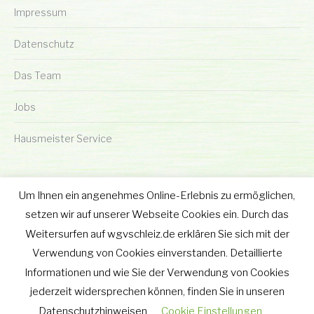
Impressum
Datenschutz
Das Team
Jobs
Hausmeister Service
Um Ihnen ein angenehmes Online-Erlebnis zu ermöglichen,
setzen wir auf unserer Webseite Cookies ein. Durch das
Weitersurfen auf wgvschleiz.de erklären Sie sich mit der
© wgv Schleiz GmbH 2019 - 2025
Verwendung von Cookies einverstanden. Detaillierte
Footer-Menu
Informationen und wie Sie der Verwendung von Cookies
wgv Schleiz GmbH
jederzeit widersprechen können, finden Sie in unseren
Geraer Straße 12 • 07907 Schleiz
Datenschutzhinweisen
Tel.: 03663 - 40 67 582
Cookie Einstellungen