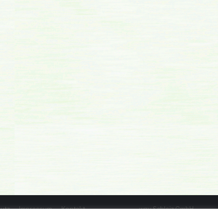
utz
Impressum
Kontakt
wgv Schleiz GmbH