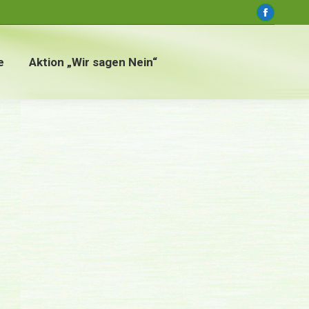
window
Faceboo
page
opens
e
Aktion „Wir sagen Nein“
in
new
window