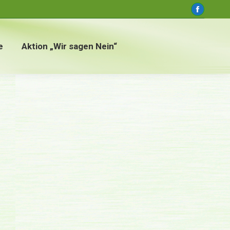
window
Faceboo
page
opens
e
Aktion „Wir sagen Nein“
in
new
window