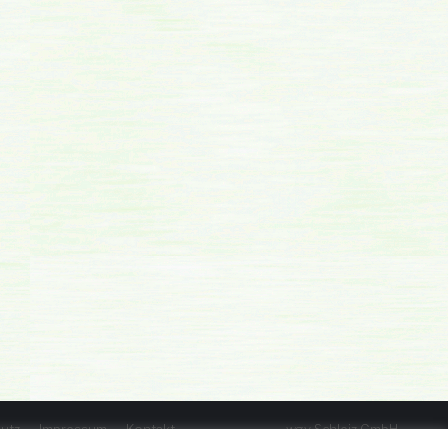
utz
Impressum
Kontakt
wgv Schleiz GmbH